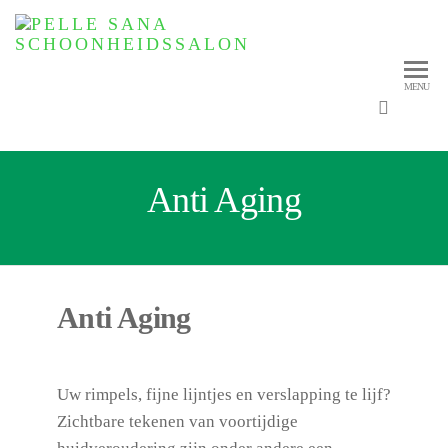
PEL
Duurza
huidver
SC
MENU
Anti Aging
Anti Aging
Uw rimpels, fijne lijntjes en verslapping te lijf?
Zichtbare tekenen van voortijdige